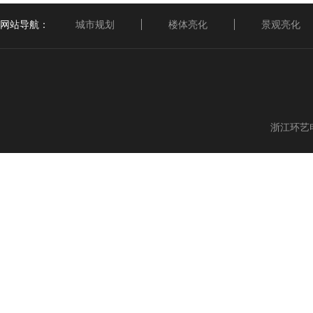
网站导航：
城市规划
楼体亮化
景观亮化
浙江环艺电