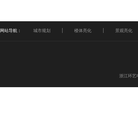
网站导航：
城市规划
楼体亮化
景观亮化
浙江环艺电